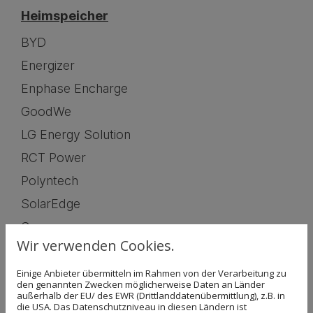
Heimspeicher
BYD
Energizer
Enphase Encharge
GoodWe
LG Energy Solution
RCT Power
Polyntech
SolarEdge
Sungrow
Wir verwenden Cookies.
Tesla
E3/DC
Einige Anbieter übermitteln im Rahmen von der Verarbeitung zu
den genannten Zwecken möglicherweise Daten an Länder
Jinko ESS
außerhalb der EU/ des EWR (Drittlanddatenübermittlung), z.B. in
die USA. Das Datenschutzniveau in diesen Ländern ist