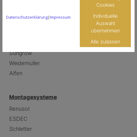
Kostal
Cookies
Mennekes
Individuelle
Datenschutzerklärung
|
Impressum
RCT
Auswahl
übernehmen
SMA
Alle zulassen
SolarEdge
Sungrow
Weidemüller
Alfen
Montagesysteme
Renusol
ESDEC
Schletter