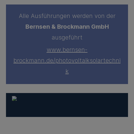
Alle Ausführungen werden von der
Bernsen & Brockmann GmbH
ausgeführt
www.bernsen-
brockmann.de/photovoltaiksolartechni
k