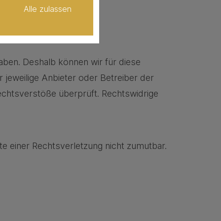
Alle zulassen
haben. Deshalb können wir für diese
r jeweilige Anbieter oder Betreiber der
Rechtsverstöße überprüft. Rechtswidrige
te einer Rechtsverletzung nicht zumutbar.