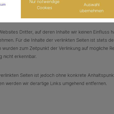
Nur notwendige
Auswahl
sum
Cookies
übernehmen
bsites Dritter, auf deren Inhalte wir keinen Einfluss 
en. Für die Inhalte der verlinkten Seiten ist stets de
ten wurden zum Zeitpunkt der Verlinkung auf mögliche 
g nicht erkennbar.
 verlinkten Seiten ist jedoch ohne konkrete Anhaltspunk
n werden wir derartige Links umgehend entfernen.